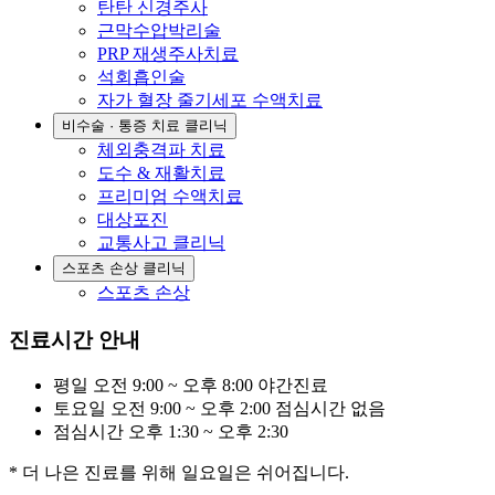
탄탄 신경주사
근막수압박리술
PRP 재생주사치료
석회흡인술
자가 혈장 줄기세포 수액치료
비수술 · 통증 치료 클리닉
체외충격파 치료
도수 & 재활치료
프리미엄 수액치료
대상포진
교통사고 클리닉
스포츠 손상 클리닉
스포츠 손상
진료시간 안내
평일
오전 9:00 ~ 오후 8:00
야간진료
토요일
오전 9:00 ~ 오후 2:00
점심시간 없음
점심시간
오후 1:30 ~ 오후 2:30
* 더 나은 진료를 위해 일요일은 쉬어집니다.