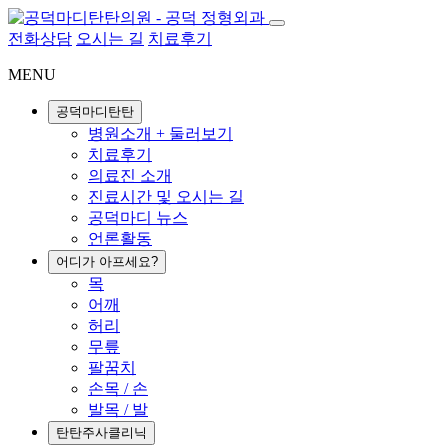
전화상담
오시는 길
치료후기
MENU
공덕마디탄탄
병원소개 + 둘러보기
치료후기
의료진 소개
진료시간 및 오시는 길
공덕마디 뉴스
언론활동
어디가 아프세요?
목
어깨
허리
무릎
팔꿈치
손목 / 손
발목 / 발
탄탄주사클리닉