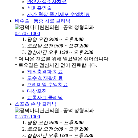
PRP 재생주사치료
석회흡인술
자가 혈장 줄기세포 수액치료
비수술 · 통증 치료 클리닉
02-707-1000
평
일
오전
9:00
~ 오후
8:00
토
요
일
오전
9:00
~ 오후
2:00
점
심
시
간
오후
1:30
~ 오후
2:30
* 더 나은 진료를 위해 일요일은 쉬어집니다.
* 토요일은 점심시간 없이 진료합니다.
체외충격파 치료
도수 & 재활치료
프리미엄 수액치료
대상포진
교통사고 클리닉
스포츠 손상 클리닉
02-707-1000
평
일
오전
9:00
~ 오후
8:00
토
요
일
오전
9:00
~ 오후
2:00
점
심
시
간
오후
1:30
~ 오후
2:30