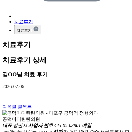
치료후기
치료후기
치료후기
치료후기 상세
김OO님 치료 후기
2026-07-06
다음글
글목록
공덕마디탄탄의원
대표
정민지
사업자 번호
443-05-03801
메일
maditantan10@naver.com
전화
02-707-1000
주소
서울특별시 마