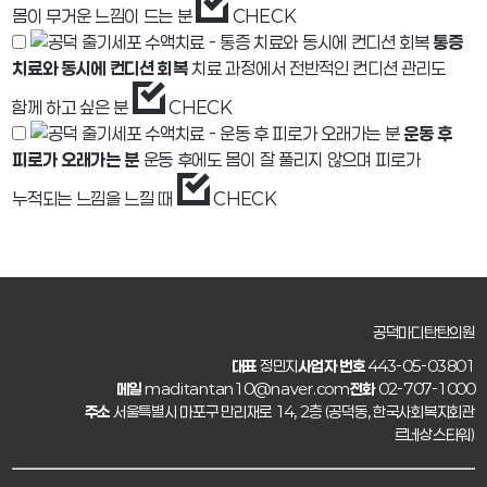
몸이 무거운 느낌이 드는 분
CHECK
통증
치료와 동시에 컨디션 회복
치료 과정에서 전반적인 컨디션 관리도
함께 하고 싶은 분
CHECK
운동 후
피로가 오래가는 분
운동 후에도 몸이 잘 풀리지 않으며 피로가
누적되는 느낌을 느낄 때
CHECK
공덕마디탄탄의원
대표
정민지
사업자 번호
443-05-03801
메일
maditantan10@naver.com
전화
02-707-1000
주소
서울특별시 마포구 만리재로 14, 2층 (공덕동, 한국사회복지회관
르네상스타워)