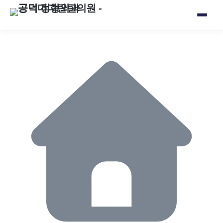
자가 혈장 줄기세포 수액치료 - 공덕마디탄탄의원