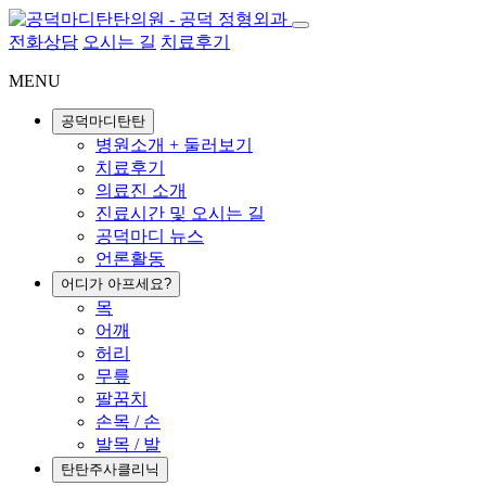
전화상담
오시는 길
치료후기
MENU
공덕마디탄탄
병원소개 + 둘러보기
치료후기
의료진 소개
진료시간 및 오시는 길
공덕마디 뉴스
언론활동
어디가 아프세요?
목
어깨
허리
무릎
팔꿈치
손목 / 손
발목 / 발
탄탄주사클리닉