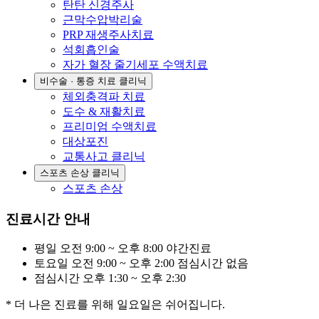
탄탄 신경주사
근막수압박리술
PRP 재생주사치료
석회흡인술
자가 혈장 줄기세포 수액치료
비수술 · 통증 치료 클리닉
체외충격파 치료
도수 & 재활치료
프리미엄 수액치료
대상포진
교통사고 클리닉
스포츠 손상 클리닉
스포츠 손상
진료시간 안내
평일
오전 9:00 ~ 오후 8:00
야간진료
토요일
오전 9:00 ~ 오후 2:00
점심시간 없음
점심시간
오후 1:30 ~ 오후 2:30
* 더 나은 진료를 위해 일요일은 쉬어집니다.