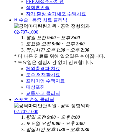
PRP 재생주사치료
석회흡인술
자가 혈장 줄기세포 수액치료
비수술 · 통증 치료 클리닉
02-707-1000
평
일
오전
9:00
~ 오후
8:00
토
요
일
오전
9:00
~ 오후
2:00
점
심
시
간
오후
1:30
~ 오후
2:30
* 더 나은 진료를 위해 일요일은 쉬어집니다.
* 토요일은 점심시간 없이 진료합니다.
체외충격파 치료
도수 & 재활치료
프리미엄 수액치료
대상포진
교통사고 클리닉
스포츠 손상 클리닉
02-707-1000
평
일
오전
9:00
~ 오후
8:00
토
요
일
오전
9:00
~ 오후
2:00
점
심
시
간
오후
1:30
~ 오후
2:30