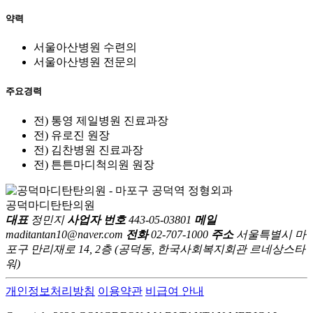
약력
서울아산병원 수련의
서울아산병원 전문의
주요경력
전) 통영 제일병원 진료과장
전) 유로진 원장
전) 김찬병원 진료과장
전) 튼튼마디척의원 원장
공덕마디탄탄의원
대표
정민지
사업자 번호
443-05-03801
메일
maditantan10@naver.com
전화
02-707-1000
주소
서울특별시 마
포구 만리재로 14, 2층 (공덕동, 한국사회복지회관 르네상스타
워)
개인정보처리방침
이용약관
비급여 안내