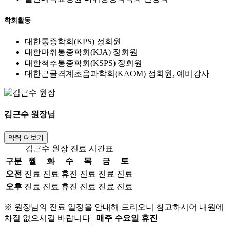
학회활동
대한통증학회(KPS) 정회원
대한마취통증학회(KJA) 정회원
대한척추통증학회(KSPS) 정회원
대한근골격계초음파학회(KAOM) 정회원, 예비강사
김근수
원장님
약력 더보기
김근수 원장 진료 시간표
구분
월
화
수
목
금
토
오전
진료
진료
휴진
진료
진료
진료
오후
진료
진료
휴진
진료
진료
진료
※ 원장님의 진료 일정을 안내해 드리오니 참고하시어 내원에
차질 없으시길 바랍니다
|
매주 수요일 휴진