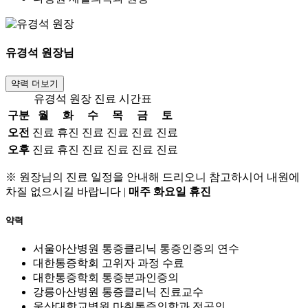
유경석
원장님
약력 더보기
유경석 원장 진료 시간표
구분
월
화
수
목
금
토
오전
진료
휴진
진료
진료
진료
진료
오후
진료
휴진
진료
진료
진료
진료
※ 원장님의 진료 일정을 안내해 드리오니 참고하시어 내원에
차질 없으시길 바랍니다
|
매주 화요일 휴진
약력
서울아산병원 통증클리닉 통증인증의 연수
대한통증학회 고위자 과정 수료
대한통증학회 통증분과인증의
강릉아산병원 통증클리닉 진료교수
울산대학교병원 마취통증의학과 전공의