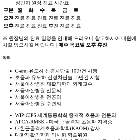
정민지 원장 진료 시간표
구분
월
화
수
목
금
토
오전
진료
진료
진료
진료
진료
진료
오후
진료
진료
진료
휴진
진료
진료
※ 원장님의 진료 일정을 안내해 드리오니 참고하시어 내원에
차질 없으시길 바랍니다
|
매주 목요일 오후 휴진
약력
C-arm 유도하 신경차단술 10만건 시행
초음파 유도하 신경차단술 15만건 시행
서울아산병원 재활의학과 외래교수
서울아산병원 전문의
서울아산병원 전공의
서울아산병원 수련의
WIP-CIPS 세계통증학회 중재적 초음파 전문의
APCA-RMSK - 미국 근골격계 초음파 자격증
대한근골격계초음파학회(KAOM) 강사
대한재활의학과 의사회 학술위원