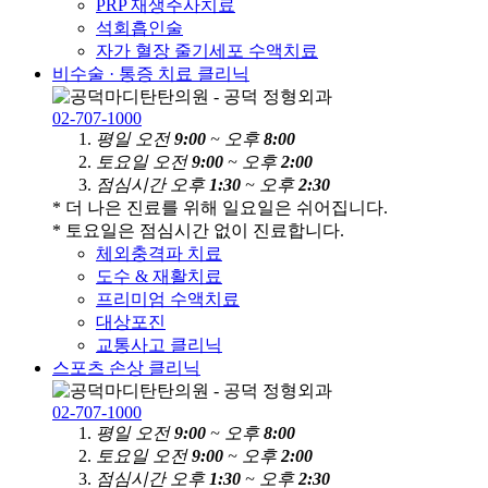
PRP 재생주사치료
석회흡인술
자가 혈장 줄기세포 수액치료
비수술 · 통증 치료 클리닉
02-707-1000
평
일
오전
9:00
~ 오후
8:00
토
요
일
오전
9:00
~ 오후
2:00
점
심
시
간
오후
1:30
~ 오후
2:30
* 더 나은 진료를 위해 일요일은 쉬어집니다.
* 토요일은 점심시간 없이 진료합니다.
체외충격파 치료
도수 & 재활치료
프리미엄 수액치료
대상포진
교통사고 클리닉
스포츠 손상 클리닉
02-707-1000
평
일
오전
9:00
~ 오후
8:00
토
요
일
오전
9:00
~ 오후
2:00
점
심
시
간
오후
1:30
~ 오후
2:30