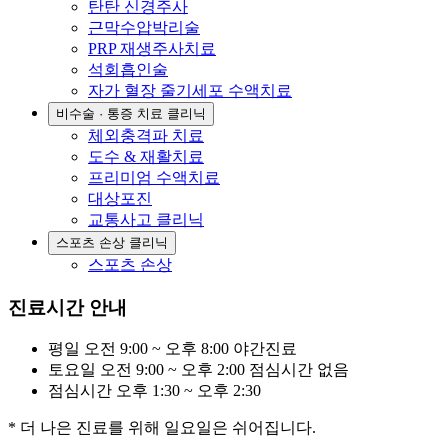
탄탄 신경주사
근막수압박리술
PRP 재생주사치료
석회흡인술
자가 혈장 줄기세포 수액치료
비수술 · 통증 치료 클리닉
체외충격파 치료
도수 & 재활치료
프리미엄 수액치료
대상포진
교통사고 클리닉
스포츠 손상 클리닉
스포츠 손상
진료시간 안내
평일
오전 9:00 ~ 오후 8:00
야간진료
토요일
오전 9:00 ~ 오후 2:00
점심시간 없음
점심시간
오후 1:30 ~ 오후 2:30
* 더 나은 진료를 위해 일요일은 쉬어집니다.