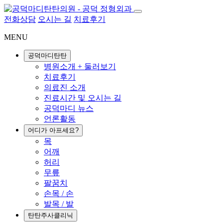
전화상담
오시는 길
치료후기
MENU
공덕마디탄탄
병원소개 + 둘러보기
치료후기
의료진 소개
진료시간 및 오시는 길
공덕마디 뉴스
언론활동
어디가 아프세요?
목
어깨
허리
무릎
팔꿈치
손목 / 손
발목 / 발
탄탄주사클리닉