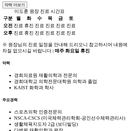
약력 더보기
이도훈 원장 진료 시간표
구분
월
화
수
목
금
토
오전
진료
휴진
진료
진료
진료
진료
오후
진료
휴진
진료
진료
진료
진료
※ 원장님의 진료 일정을 안내해 드리오니 참고하시어 내원에
차질 없으시길 바랍니다
|
매주 화요일 휴진
약력
경희의료원 재활의학과 전문의
경희대학교 의학전문대학원 의학과 졸업
KAIST 화학과 학사
주요경력
스포츠의학 인증전문의
NSCA-CSCS (미국체력관리학회-공인선수체력관리사)
생활체육지도자 2급 (보디빌딩)
다병원 재활의학과 원장