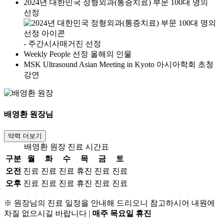
2024년 대한민국 정형외과(통증치료) 부문 100대 명의
선정
- 주간시사매거진 선정
Weekly People 선정 올해의 인물
MSK Ultrasound Asian Meeting in Kyoto 아시아학회 초청
강연
배영환
원장님
약력 더보기
배영환 원장 진료 시간표
구분
월
화
수
목
금
토
오전
진료
진료
진료
휴진
진료
진료
오후
진료
진료
진료
휴진
진료
진료
※ 원장님의 진료 일정을 안내해 드리오니 참고하시어 내원에
차질 없으시길 바랍니다
|
매주 목요일 휴진