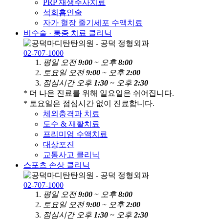
PRP 재생주사치료
석회흡인술
자가 혈장 줄기세포 수액치료
비수술 · 통증 치료 클리닉
02-707-1000
평
일
오전
9:00
~ 오후
8:00
토
요
일
오전
9:00
~ 오후
2:00
점
심
시
간
오후
1:30
~ 오후
2:30
* 더 나은 진료를 위해 일요일은 쉬어집니다.
* 토요일은 점심시간 없이 진료합니다.
체외충격파 치료
도수 & 재활치료
프리미엄 수액치료
대상포진
교통사고 클리닉
스포츠 손상 클리닉
02-707-1000
평
일
오전
9:00
~ 오후
8:00
토
요
일
오전
9:00
~ 오후
2:00
점
심
시
간
오후
1:30
~ 오후
2:30