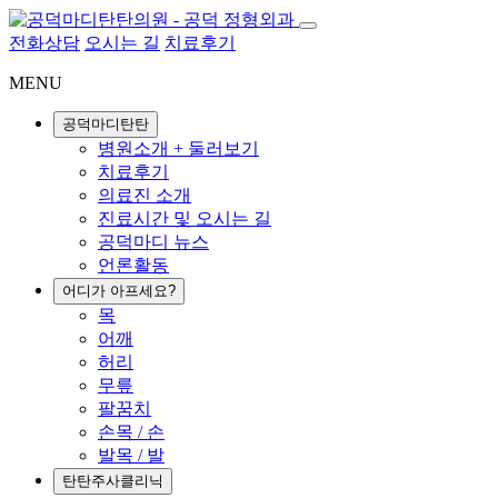
전화상담
오시는 길
치료후기
MENU
공덕마디탄탄
병원소개 + 둘러보기
치료후기
의료진 소개
진료시간 및 오시는 길
공덕마디 뉴스
언론활동
어디가 아프세요?
목
어깨
허리
무릎
팔꿈치
손목 / 손
발목 / 발
탄탄주사클리닉