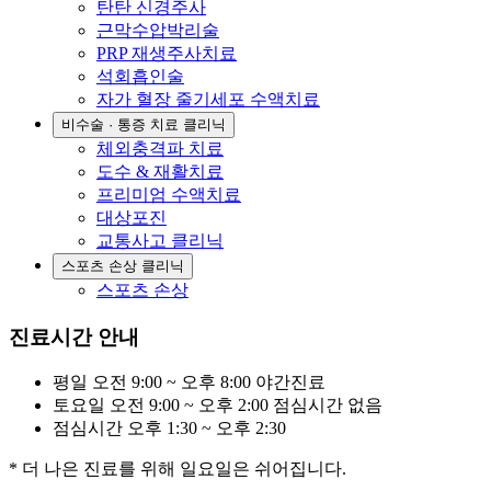
탄탄 신경주사
근막수압박리술
PRP 재생주사치료
석회흡인술
자가 혈장 줄기세포 수액치료
비수술 · 통증 치료 클리닉
체외충격파 치료
도수 & 재활치료
프리미엄 수액치료
대상포진
교통사고 클리닉
스포츠 손상 클리닉
스포츠 손상
진료시간 안내
평일
오전 9:00 ~ 오후 8:00
야간진료
토요일
오전 9:00 ~ 오후 2:00
점심시간 없음
점심시간
오후 1:30 ~ 오후 2:30
* 더 나은 진료를 위해 일요일은 쉬어집니다.