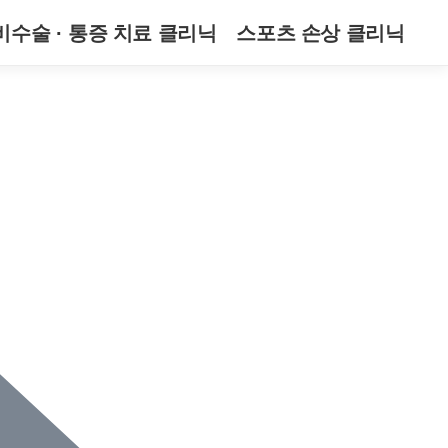
비수술 · 통증 치료 클리닉
스포츠 손상 클리닉
자가 혈장 줄기세포 수액치료
팔꿈치
교통사고 클리닉
공덕마디 뉴스
손목 / 손
언론활동
발목 / 발
길