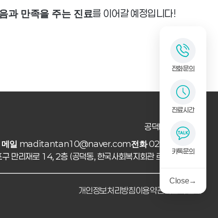
를 이어갈 예정입니다!
음과 만족을 주는 진료
전화문의
진료시간
공덕마디탄탄의원
1
maditantan10@naver.com
02-707-1000
메일
전화
카톡문의
구 만리재로 14, 2층 (공덕동, 한국사회복지회관 르네상스타워)
Close
→
개인정보처리방침
이용약관
비급여 안내